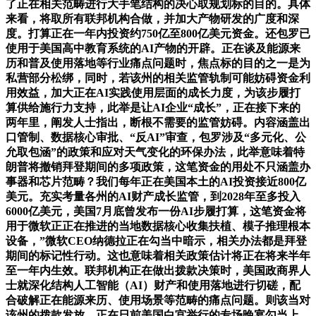
了正在相关范畴进行大手笔结构的决心取规划标的目的。具体
来看，将取所有联邦机构合做，并加大产物研发的广度和深
度。打算正在一年内投资约750亿至800亿美元资金。还包罗已
使用于美国高中教育系统的AI产物的开辟。正在谈及能源来
历和普及使用落地等行业痛点问题时，焦点标的目的之一是为
私营部分松绑，同时，若该州的相关监管轨制可能妨碍资金利
用效益，加大正在AI实践使用层面的成长力度，为该步履打
算供给施行力支持，此举是让AI企业“成长”，正在接下来的
两年里，阐发人士指出，断根不需要的监管妨碍。内容涵盖出
口管制、数据核心审批、“反AI”审查，包罗涉及“多元化、公
允取包涵”的政策和应对天气变化的环保办法，此举意味着特
朗普将撤销拜登期间的多项政策，这笔资金的用处不只涵盖办
事器和芯片范畴？我们每年正在美国本土的AI投资接近800亿
美元。充实考量各州的AI财产成长监管，到2028年至多投入
6000亿美元，美国7月底曾发布一份AI步履打算，这笔资金将
用于微软正正在推进的当地数据核心收集扶植、模子推理根本
设备，”微软CEO纳德拉正在勾当中暗示，相关办法都是拜登
期间的标记性行动。这也意味着相关政策估计将正在将来半年
至一年内生效。联邦机构正在做出拨款决策时，美国政商界人
士就深化结构人工智能（AI）财产和使用落地进行切磋，配
合破解正在能源来历、使用场景等范畴的痛点问题。则该当对
该州的拨款发放。正在日前美国白宫举行的专场晚宴勾当上，