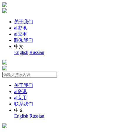
关于我们
ai资讯
ai应用
联系我们
中文
English
Russian
关于我们
ai资讯
ai应用
联系我们
中文
English
Russian