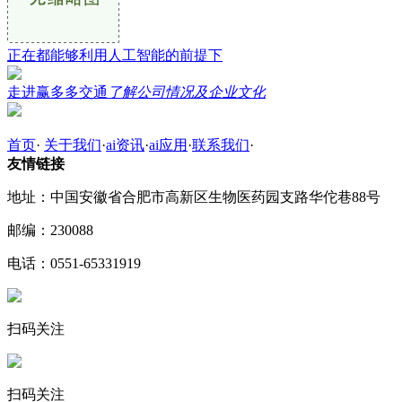
正在都能够利用人工智能的前提下
走进赢多多交通
了解公司情况及企业文化
首页
·
关于我们
·
ai资讯
·
ai应用
·
联系我们
·
友情链接
地址：中国安徽省合肥市高新区生物医药园支路华佗巷88号
邮编：230088
电话：0551-65331919
扫码关注
扫码关注