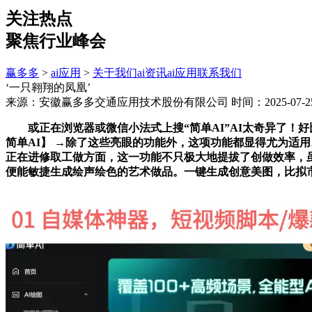
关注热点
聚焦行业峰会
赢多多
>
ai应用
>
关于我们
ai资讯
ai应用
联系我们
‘一只翱翔的凤凰’
来源：安徽赢多多交通应用技术股份有限公司
时间：2025-07-25
或正在浏览器或微信小法式上搜“简单AI”AI太奇异了！好比
简单AI】 →除了这些亮眼的功能外，这项功能都显得尤为适
正在进修取工做方面，这一功能不只极大地提拔了创做效率，虽
便能敏捷生成绘声绘色的艺术做品。一键生成创意美图，比拟