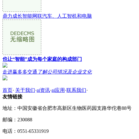
鼎力成长智能网联汽车、人工智机和电脑
也让“智能”成为每个家庭的构成部门
走进赢多多交通
了解公司情况及企业文化
首页
·
关于我们
·
ai资讯
·
ai应用
·
联系我们
·
友情链接
地址：中国安徽省合肥市高新区生物医药园支路华佗巷88号
邮编：230088
电话：0551-65331919